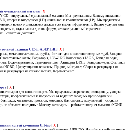
ый музыкальный магазин
[
X
]
Y CD - виртуальный музыкальный магазин. Мы представляем Вашему вниманию
VD, лазерные видеодиски (LD) и виниловые грампластинки (LP). Мы предлагаем
ионных и новых музыкальных дисков всех видов и форматов. К Вашим услугам наш
недельно, отдел заказа дисков, форум, а также различный справочно-
. Бесплатная доставка!
опительной техники СЕУЛ-АВЕРТИН
[
X
]
ные, металлопластиковые трубы, Фитинги для металлополимерных труб, Запорно-
 Отопительные котлы, Радиаторы, LOW-H2O Конвекторы JAGA, Баки для воды,
плива, Водонагреватели, Термоизоляция , Антифриз DIXIS, Кондиционеры, Счетчики
ели NOBO, Циркуляционные насосы, Природный гранит, Сборные резервуары из
ные резервуары из стеклопластика, Керамогранит
орта
[
X
]
 товаров для конного спорта. Мы предлагаем снаряжение, экипировку, уход за
ссуары, профессиональные подкормки от ведущих западных производителей.
бов, школ, магазинов, прокатов, конюшен. Для оптовых покупателей – скидки и
ерь не обязательно ездить в Москву за товаром – работает интернет магазин «КОНИ
вания ногтей компании Urbino
[
X
]
 материалах для наращивания ногтей компании URBINO. На сайте вы найдете много