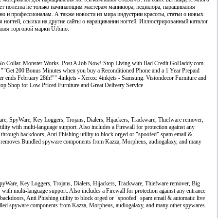
ет полезна не только начинающим мастерам маникюра, педикюра, наращивания
но и профессионалам. А также новости из мира индустрии красоты, статьи о новых
 ногтей, ссылки на другие сайты о наращивании ногтей. Иллюстрированный каталог
ния торговой марки Urbino.
. No Collar. Monster Works. Post A Job Now! Stop Living with Bad Credit GoDaddy.com
 ""Get 200 Bonus Minutes when you buy a Reconditioned Phone and a 1 Year Prepaid
er ends February 28th!"" 4inkjets - Xerox: 4inkjets - Samsung: Visiondecor Furniture and
p Shop for Low Priced Furniture and Great Delivery Service
are, SpyWare, Key Loggers, Trojans, Dialers, Hijackers, Trackware, Thiefware remover,
lity with multi-language support. Also includes a Firewall for protection against any
 through backdoors, Anti Phishing utility to block orged or "spoofed" spam email &
so removes Bundled spyware components from Kazza, Morpheus, audiogalaxy, and many
pyWare, Key Loggers, Trojans, Dialers, Hijackers, Trackware, Thiefware remover, Big
 with multi-language support. Also includes a Firewall for protection against any entrance
backdoors, Anti Phishing utility to block orged or "spoofed" spam email & automatic live
dled spyware components from Kazza, Morpheus, audiogalaxy, and many other spywares.