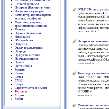
Автомобили и мотоциклы
Бизнес и финансы
Интернет (Всемирная сеть)
ONLY CD - виртуальн
Искусство и культура
Добро пожаловать в ONL
Компьютер, компьютерная
только фирменные CD, D
техника, переферия
полный диапазон комисс
Медицина, здоровье,
каталог, обновляемый еже
традиционная медицина
информационный материал
Музыка
onlycd.narod.ru
Наука и образование
Непознаное
Обустройство
Интернет магазин от
Общество
Продаем Металлополимер
Отдых и развлечения
регулирующая арматура,
Природа
танки для дизельного то
Продукты питания
воды, Электрообогреват
Промышленность
нержавеющей стали, Сбор
Прочее
www.seoul.ru
Путешествия
Религия
Связь
Товары для конного сп
Семья
«КОНИ И ПОНИ» - магазин
СМИ
лошадью, подарки и аксе
Спорт
Принимаем заказы от клу
Строительство и ремонт
безналичный расчет. Теп
Торговля
И ПОНИ»!
Услуги
koni-poni.ru
Хобби
Материалы для наращи
Сайт о профессиональных