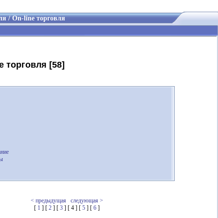
я / On-line торговля
e торговля [58]
ание
сы
< предыдущая
следующая >
[
1
] [
2
] [
3
] [ 4 ] [
5
] [
6
]