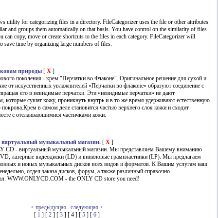
 utility for categorizing files in a directory. FileCategorizer uses the file or other attributes
imilar and groups them automatically on that basis. You have control on the similarity of files
u can copy, move or create shortcuts to the files in each category. FileCategorizer will
o save time by organizing large numbers of files.
аконам природы
[
X
]
нового поколения - крем "Перчатки во Флаконе". Оригинальное решение для сухой и
ие от искусственных увлажнителей «Перчатки во флаконе» образуют соединение с
вращая его в невидимые перчатки. Эти «невидимые перчатки» не дают
 которые сушат кожу, проникнуть внутрь и в то же время удерживают естественную
о покрова.Крем в самом деле становится частью верхнего слоя кожи и сходит
есте с отслаивающимися частичками кожи.
иртуальный музыкальный магазин.
[
X
]
Y CD - виртуальный музыкальный магазин. Мы представляем Вашему вниманию
VD, лазерные видеодиски (LD) и виниловые грампластинки (LP). Мы предлагаем
ионных и новых музыкальных дисков всех видов и форматов. К Вашим услугам наш
недельно, отдел заказа дисков, форум, а также различный справочно-
ал. WWW.ONLYCD.COM - the ONLY CD store you need!
< предыдущая
следующая >
[
1
] [
2
] [
3
] [ 4 ] [
5
] [
6
]