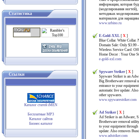
информации, которая буд
(моделирования ногтей), 
Статистика
методиках моделирования
материалов для наращива
www.urbino.ru
E-Gold-XXL
[
X
]
Blue Collar. White Collar
Domain Sale: Only $3.99 -
Wireless Service Card. Off
Home Decor : Your One Sto
e-gold-xxl.com
Spyware Striker
[
X
]
Ссылки
Spyware Striker is an Adw
Big Brotherware removal uti
entrance to your equipment
automatic live update. Al
other spywares.
www.spywarestriker.com
Каталог статей iMEN
Ad Striker
[
X
]
Бесплатные MP3
Ad Striker is an Adware, S
Каталог сайтов
Brotherware removal utility
Бизнес-каталог
to your equipment through 
update. Also removes Bun
www.adstriker.com