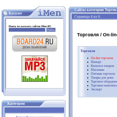
Сайты категории Торговл
Каталог
Страница 4 из 6
Поиск по каталогу сайтов iMen.RU
Торговля / On-lin
Торговля
On-line торговля
Импорт
Каталоги товаров
Магазины
Оптовая торговля
Товары для дома
Торговое оборудов
Торговые комплек
Экспорт
Категории