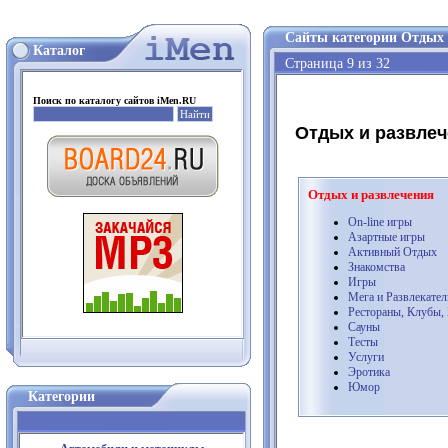
Сайты категории Отдых 
Каталог
Страница 9 из 32
Поиск по каталогу сайтов iMen.RU
Отдых и развлеч
Отдых и развлечения
On-line игры
Азартные игры
Активный Отдых
Знакомства
Игры
Мега и Развлекате
Рестораны, Клубы,
Сауны
Тесты
Услуги
Эротика
Юмор
Категории