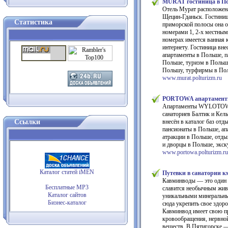
MURAT гостиница в По
Отель Мурат расположена
Щецин-Гданьск. Гостиниц
Статистика
приморской полосы она о
номерами 1, 2-х местным
номерах имеется ванная 
интернету. Гостиница вне
апартаменты в Польше, п
Польше, туризм в Польше
Польшу, турфирмы в Польш
www.murat.polturizm.ru
PORTOWA апартаменты 
Апартаменты WYLOTOWA н
санаториев Балтик и Кель
Ссылки
внесён в каталог баз от
пансионаты в Польше, ап
атракции в Польше, отды
и дворцы в Польше, экску
www.portowa.polturizm.ru
Каталог статей iMEN
Путевки в санатории км
Кавминводы — это один 
Бесплатные MP3
славится необычным жив
Каталог сайтов
уникальными минеральны
Бизнес-каталог
сюда укрепить свое здор
Кавминвод имеет свою п
кровообращения, нервной
веществ. В Пятигорске —