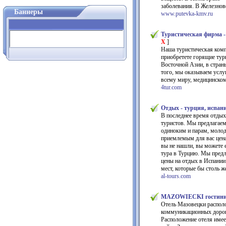
заболевания. В Железнов
Баннеры
www.putevka-kmv.ru
Туристическая фирма -
X
]
Наша туристическая комп
приобретете горящие тур
Восточной Азии, в стран
того, мы оказываем услу
всему миру, медицинском
4tur.com
Отдых - турция, испан
В последнее время отдых 
туристов. Мы предлагаем
одиноким и парам, молод
приемлемым для вас цена
вы не нашли, вы можете е
тура в Турцию. Мы предл
цены на отдых в Испании
мест, которые бы столь ж
al-tours.com
MAZOWIECKI гостиница
Отель Мазовецки располо
коммуникационных дорог
Расположение отеля имее