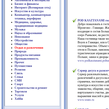
Автомобили и мотоциклы
Бизнес и финансы
Интернет (Всемирная сеть)
Искусство и культура
Компьютер, компьютерная
техника, переферия
POD KASZTANAMI гост
Медицина, здоровье,
Добро пожаловать в гости
традиционная медицина
Мронгово - Гижицко. Жив
Музыка
входящие в состав Больш
Наука и образование
озеро Рыньское, на расст
Непознаное
Наша гостиница также мож
Обустройство
Boyen в Гижицке, или в 
Общество
гостеприимство. Объект 
Отдых и развлечения
отели в Польше, пансион
Природа
туристические атракции 
Продукты питания
Польше, замки и дворцы в
Промышленность
www.podkasztanami.poltur
Прочее
Путешествия
Религия
Сервер досуга и разв
Связь
Сервер развлекательных,
Семья
развлечений и досуга вк
СМИ
странички, постоянно де
Спорт
культура и искусство и 
Строительство и ремонт
знакомства, общение, св
Торговля
виртуального счастья, д
Услуги
выражения мыслей и движ
Хобби
www.seans.ru