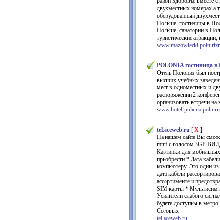
район Здоровъe вместе с
двухместных номерах а т
оборудованный двухместн
Польше, гостиницы в Пол
Польше, санатории в Пол
туристические атракции, 
www.mazowiecki.polturiz
POLONIA гостиница в 
Отель Полония был постр
высших учебных заведени
мест в одноместных и дв
распоряжении 2 конферен
организовать встречи на 
www.hotel-polonia.polturi
tel.aceweb.ru
[
X
]
На нашем сайте Вы сможе
mmf с голосом 3GP ВИДЕ
Картинки для мобильных
приобрести * Дата кабел
компьютеру. Это один из
дата кабели рассортиров
ассортименте и предотвра
SIM карты * Мультисим к
Усилители слабого сигна
будете доступны в метро
Сотовых
tel.aceweb.ru