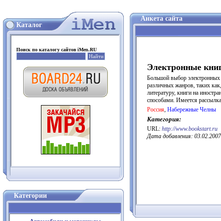
Анкета сайта
Каталог
Поиск по каталогу сайтов iMen.RU
Электронные книг
Большой выбор электронных к
различных жанров, таких как
литературу, книги на иностра
способами. Имеется рассылка
Россия
,
Набережные Челны
Категория:
URL:
http://www.bookstart.ru
Дата добавления: 03.02.2007
Категории