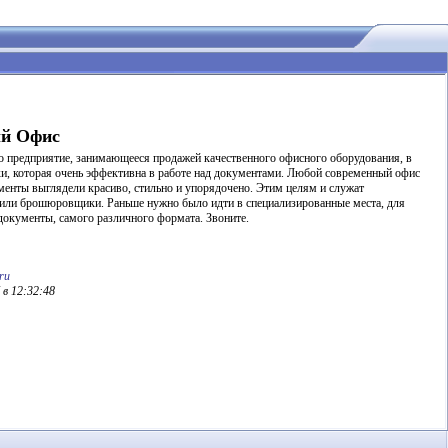
й Офис
 предприятие, занимающееся продажей качественного офисного оборудования, в
ки, которая очень эффективна в работе над документами. Любой современный офис
менты выглядели красиво, стильно и упорядочено. Этим целям и служат
или брошюровщики. Раньше нужно было идти в специализированные места, для
документы, самого различного формата. Звоните.
ru
 в 12:32:48