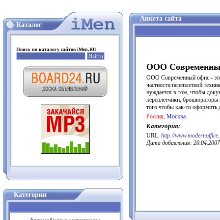
Анкета сайта
Каталог
Поиск по каталогу сайтов iMen.RU
ООО Современны
ООО Современный офис - это
частности переплетной техни
нуждается в том, чтобы доку
переплетчики, брошюраторы 
того чтобы как-то оформить 
Россия
,
Москва
Категория:
URL:
http://www.modernoffice.
Дата добавления: 20.04.2007
Категории