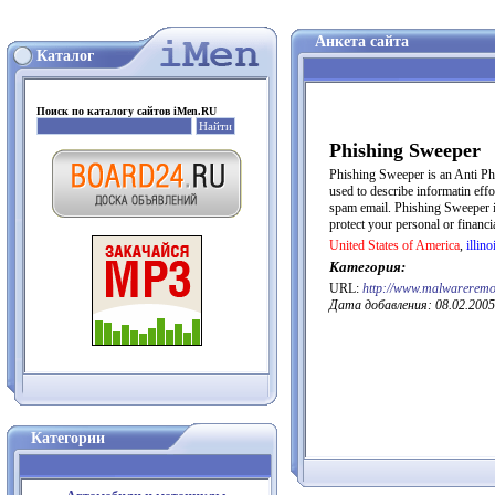
Анкета сайта
Каталог
Поиск по каталогу сайтов iMen.RU
Phishing Sweeper
Phishing Sweeper is an Anti Phi
used to describe informatin eff
spam email. Phishing Sweeper is
protect your personal or financi
United States of America
,
illino
Категория:
URL:
http://www.malwareremo
Дата добавления: 08.02.2005
Категории