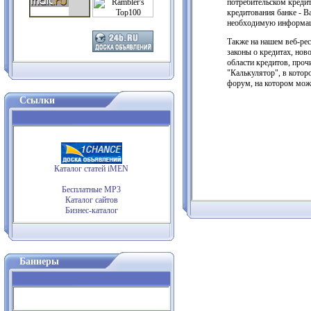
потребительском кредит
кредитования банке - В
необходимую информа
Также на нашем веб-ре
законы о кредитах, нов
области кредитов, проч
"Калькулятор", в котор
форум, на котором мож
Ссылки
Каталог статей iMEN
Бесплатные MP3
Каталог сайтов
Бизнес-каталог
Баннеры