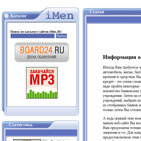
Статья
Каталог
Поиск по каталогу сайтов iMen.RU
Информация о 
Иногда Вам требуется ч
автомобиль, жилье, быт
времени в средствах Вы
кредит - это очень сло
надо пройти некоторые 
множество банковских у
учреждения. Затем на о
учреждений, выбрать из
из отобранных банков н
только затем Вы готови
А ведь первый этап мож
нашем веб-сайте Вы мо
Статистика
Вам предложена точная 
лицензии и т.п. Для ка
предоставляемом этим б