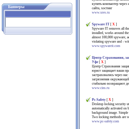
купить компьютер через и
Баннеры
сайта, хостинг
www.xres.ru
Spyware IT
[
X
]
Spyware IT removes all the
installed, works around the
almost 100,000 spyware, a
violating spyware and - w
www.spywareit.com
Центр Страхования, защ
Уфе
[
X
]
Центр Страхования защищ
юрист защищает ваши пра
застраховались через нас
загрязнения окружающей
стабильно возвращают де
www.cins.ru
Pc-Safety
[
X
]
Desktop locking security u
automatically activated on 
background image. Simple m
Two locking methods are su
www.pc-safety.com