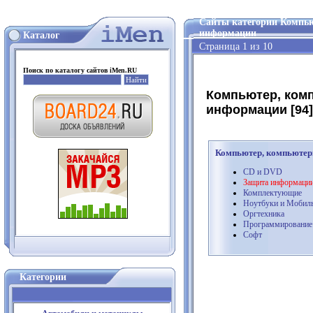
Сайты категории Компью
информации
Каталог
Страница 1 из 10
Поиск по каталогу сайтов iMen.RU
Компьютер, комп
информации [94]
Компьютер, компьютерн
CD и DVD
Защита информаци
Комплектующие
Ноутбуки и Мобил
Оргтехника
Программирование
Софт
Категории