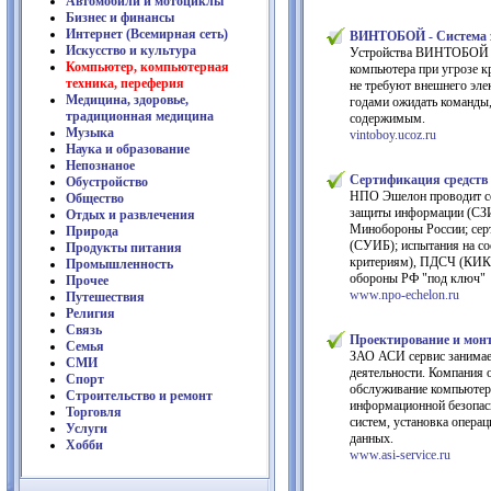
Автомобили и мотоциклы
Бизнес и финансы
Интернет (Всемирная сеть)
ВИНТОБОЙ - Система з
Искусство и культура
Устройства ВИНТОБОЙ пр
Компьютер, компьютерная
компьютера при угрозе 
техника, переферия
не требуют внешнего эле
Медицина, здоровье,
годами ожидать команды,
традиционная медицина
содержимым.
Музыка
vintoboy.ucoz.ru
Наука и образование
Непознаное
Сертификация средств
Обустройство
НПО Эшелон проводит се
Общество
защиты информации (СЗИ
Отдых и развлечения
Минобороны России; сер
Природа
(СУИБ); испытания на с
Продукты питания
критериям), ПДСЧ (КИКТ
Промышленность
обороны РФ "под ключ"
Прочее
www.npo-echelon.ru
Путешествия
Религия
Связь
Проектирование и монт
Семья
ЗАО АСИ сервис занимае
СМИ
деятельности. Компания 
Спорт
обслуживание компьютеро
Строительство и ремонт
информационной безопасн
Торговля
систем, установка опера
Услуги
данных.
Хобби
www.asi-service.ru