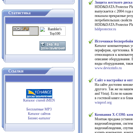
Защита жесткого диска
HDD&DATA Protector Plu
выпускается с 2004 года
Статистика
показала прекрасные рез
потребительских свойств
HDD&DATA Protector Plu
hddprotector.ru
Источники бесперебойн
Каталог компьютерных ус
периферия, оргтехника. К
относящихся к компьютер
описание оборудования. 
виды оборудования, таки
www.deviceinfo.ru
Ссылки
Сайт о настройке и о
На сайте достопно множес
другого. Так же на наше
and Vista). Если по каки
в гостевой книге и в бл
Каталог статей iMEN
winprof.org
Бесплатные MP3
Каталог сайтов
Компания X-COM: комп
Бизнес-каталог
Монтаж продажа установк
видеонаблюдения, систем
видеонаблюдения, спутни
купить компьютер, компл