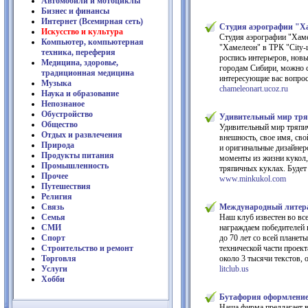
Автомобили и мотоциклы
Бизнес и финансы
Интернет (Всемирная сеть)
Студия аэрографии "Хам
Искусство и культура
Студия аэрографии "Хаме
Компьютер, компьютерная
"Хамелеон" в ТРК "City-
техника, переферия
роспись интерьеров, нов
Медицина, здоровье,
городам Сибири, можно 
традиционная медицина
интересующие вас вопросы
Музыка
chameleonart.ucoz.ru
Наука и образование
Непознаное
Обустройство
Удивительный мир тря
Общество
Удивительный мир тряпич
Отдых и развлечения
внешность, свое имя, сво
Природа
и оригинальные дизайнер
Продукты питания
моменты из жизни кукол, 
Промышленность
тряпичных куклах. Будет
Прочее
www.minkukol.com
Путешествия
Религия
Связь
Международный литер
Семья
Наш клуб известен во вс
СМИ
награждаем победителей 
Спорт
до 70 лет со всей планет
Строительство и ремонт
технической части проект
Торговля
около 3 тысячи текстов, 
Услуги
litclub.us
Хобби
Бутафория оформление 
Наша фирма предлагает в