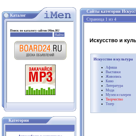
Сайты категории Искусст
Каталог
Страница 1 из 4
Поиск по каталогу сайтов iMen.RU
Искусство и куль
Искусство и культура
Афиша
Выставки
Живопись
Кино
Литература
Мода
Музеи и галереи
Творчество
Театр
Категории