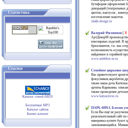
бутафория оформление ба
декораций (театральных д
Статистика
цветов, кактусов , виног
изготовление макетов.
slaith-design.ru
Валерий Филиппов
[
X
АртДекорМ производство
ювелирных изделий. В пр
бриллиантов, т.к. мы сот
возможномсть осуществит
найденное в серийной пр
www.artdekor-m.ru
Ссылки
Семейное цирковое 
Вас приветствуют артис
фокусников,акробатов,др
также наша дочь Катюша 
артиты Карякины. описан
также проведение детски
www.katyacircus.ru
Каталог статей iMEN
Бесплатные MP3
ПАРА-ФРАЗ. Блесни ум
Каталог сайтов
Если Вы ещё не разучилис
Бизнес-каталог
развлекательный сайт по
наверняка купите букет 
запоминающийся. Миниму