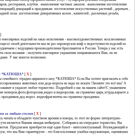
ров, ресторанов, клубов. -выполнение частных заказов. -выполнение изготовление
екораций) декораций к праздникам. изготовление искусственных растений , деревьев ,
радной лозы .изготовление декоративных колон , капителей , различных резьба,
]
 ювелирных изделий на заказ исполнения - высокохудожественных эксклюзивных
оцессе своей деятельности мы не раз опровергали миф о недоступности изделий из
рудничаем с ведущими производителями бриллиантов в России. Теперь у вас есть
ь свои желания - получить ювелирное украшение понравившееся Вам, но не
одаже. У нас многое возможно.
шоу *КАТЮША*
[
X
]
ты семейного этрадно-циркового шоу *КАТЮША* Если Вы хотите пригласить к себе
ессированных животных или деда мороза не надо их искать !Звоните это всё мы! А
оживит и украсит любое торжество. Подробней о нас на нашем сайте!С уважением
ие номеров,фото,фоторолик,видео и видеоролик. на страничке цирк,эстрда,варьете а
х праздников,дед мороз. видеофрагменты на страничке праздники.
ом за любым столом
[
X
]
ь читать и обладаете чувством иронии и юмора, то этот по форме литературно-
 сути является Вашим имидж-мейкером.. Собираясь на очередное торжество, Вы
цветов. Предлагаем приобрести ещё один букет - интеллектуальный. Неувядающий и
м, что мы Вам гарантируем - это благосклонные улыбки окружающих, оценивших