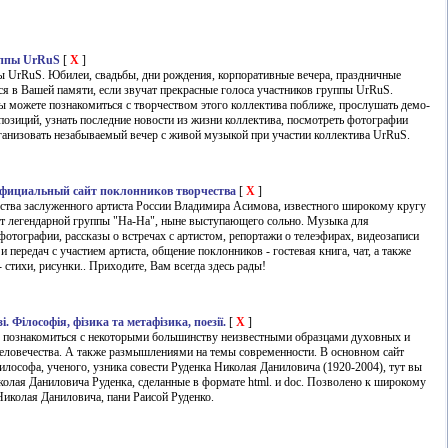
уппы UrRuS
[
X
]
 UrRuS. Юбилеи, свадьбы, дни рождения, корпоративные вечера, праздничные
тся в Вашей памяти, если звучат прекрасные голоса участников группы UrRuS.
ы можете познакомиться с творчеством этого коллектива поближе, прослушать демо-
озиций, узнать последние новости из жизни коллектива, посмотреть фотографии
рганизовать незабываемый вечер с живой музыкой при участии коллектива UrRuS.
официальный сайт поклонников творчества
[
X
]
ства заслуженного артиста России Владимира Асимова, известного широкому кругу
ст легендарной группы "На-На", ныне выступающего сольно. Музыка для
фотографии, рассказы о встречах с артистом, репортажи о телеэфирах, видеозаписи
 передач с участием артиста, общение поклонников - гостевая книга, чат, а также
 стихи, рисунки.. Приходите, Вам всегда здесь рады!
. Філософія, фізика та метафізика, поезії.
[
X
]
е познакомиться с некоторыми большинству неизвестными образцами духовных и
еловечества. А также размышлениями на темы современности. В основном сайт
илософа, ученого, узника совести Руденка Николая Даниловича (1920-2004), тут вы
колая Даниловича Руденка, сделанные в формате html. и doc. Позволено к широкому
иколая Даниловича, пани Раисой Руденко.