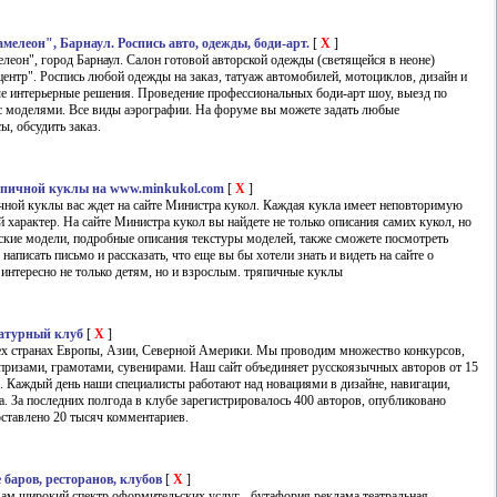
елеон", Барнаул. Роспись авто, одежды, боди-арт.
[
X
]
леон", город Барнаул. Салон готовой авторской одежды (светящейся в неоне)
центр". Роспись любой одежды на заказ, татуаж автомобилей, мотоциклов, дизайн и
ые интерьерные решения. Проведение профессиональных боди-арт шоу, выезд по
с моделями. Все виды аэрографии. На форуме вы можете задать любые
, обсудить заказ.
пичной куклы на www.minkukol.com
[
X
]
ной куклы вас ждет на сайте Министра кукол. Каждая кукла имеет неповторимую
й характер. На сайте Министра кукол вы найдете не только описания самих кукол, но
ские модели, подробные описания текстуры моделей, также сможете посмотреть
написать письмо и рассказать, что еще вы бы хотели знать и видеть на сайте о
 интересно не только детям, но и взрослым. тряпичные куклы
атурный клуб
[
X
]
ех странах Европы, Азии, Северной Америки. Мы проводим множество конкурсов,
призами, грамотами, сувенирами. Наш сайт объединяет русскоязычных авторов от 15
ы. Каждый день наши специалисты работают над новациями в дизайне, навигации,
а. За последних полгода в клубе зарегистрировалось 400 авторов, опубликовано
оставлено 20 тысяч комментариев.
баров, ресторанов, клубов
[
X
]
ам широкий спектр оформительских услуг - бутафория реклама театральная