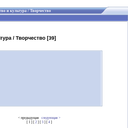
во и культура / Творчество
тура / Творчество [39]
< предыдущая
следующая >
[ 1 ] [
2
] [
3
] [
4
]