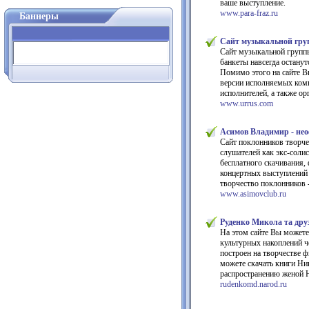
ваше выступление.
www.para-fraz.ru
Баннеры
Сайт музыкальной гр
Сайт музыкальной группы
банкеты навсегда остану
Помимо этого на сайте В
версии исполняемых комп
исполнителей, а также о
www.urrus.com
Асимов Владимир - не
Сайт поклонников творче
слушателей как экс-соли
бесплатного скачивания, 
концертных выступлений и
творчество поклонников -
www.asimovclub.ru
Руденко Микола та друзі
На этом сайте Вы может
культурных накоплений ч
построен на творчестве ф
можете скачать книги Ни
распространению женой Н
rudenkomd.narod.ru