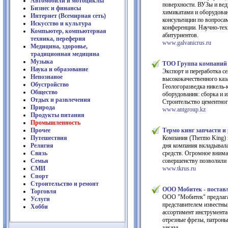
Автомобили и мотоциклы
поверхности. ВУЗы и вед
Бизнес и финансы
химикатами и оборудован
Интернет (Всемирная сеть)
консультации по вопроса
Искусство и культура
конференции. Научно-тех
Компьютер, компьютерная
абитуриентов.
техника, переферия
www.galvanicrus.ru
Медицина, здоровье,
традиционная медицина
Музыка
ТОО Группа компаний
Наука и образование
Экспорт и переработка с
Непознаное
высококачественного каза
Обустройство
Геологоразведка никель-
Общество
оборудования: сборка и 
Отдых и развлечения
Строительство цементного
Природа
www.antgroup.kz
Продукты питания
Промышленность
Прочее
Термо кинг запчасти и
Путешествия
Компания (Thermo King) 
Религия
дня компания вкладывала
Связь
средств. Огромное вниман
Семья
совершенству позволили 
СМИ
www.tkrus.ru
Спорт
Строительство и ремонт
ООО Мобитек - постав
Торговля
ООО "Мобитек" предлага
Услуги
представителем известны
Хобби
ассортимент инструмента
отрезные фрезы, патроны
заказа.