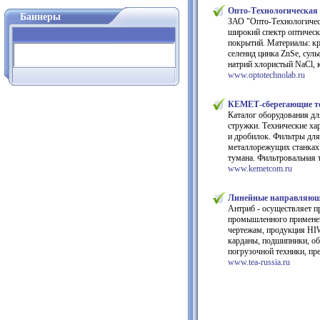
Опто-Технологическая 
Баннеры
ЗАО "Опто-Технологическ
широкий спектр оптическ
покрытий. Материалы: к
селенид цинка ZnSe, сул
натрий хлористый NaCl, 
www.optotechnolab.ru
КЕМЕТ-сберегающие т
Каталог оборудования дл
стружки. Технические ха
и дробилок. Фильтры дл
металлорежущих станках
тумана. Фильтровальная
www.kemetcom.ru
Линейные направляю
Антриб - осуществляет п
промышленного применен
чертежам, продукция HIW
карданы, подшипники, о
погрузочной техники, пр
www.tea-russia.ru