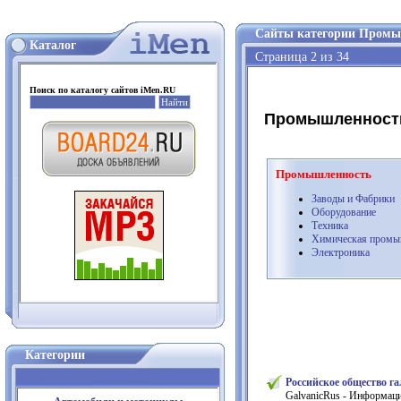
Сайты категории Промы
Каталог
Страница 2 из 34
Поиск по каталогу сайтов iMen.RU
Промышленность
Промышленность
Заводы и Фабрики
Оборудование
Техника
Химическая промы
Электроника
Категории
Российское общество г
GalvanicRus - Информаци