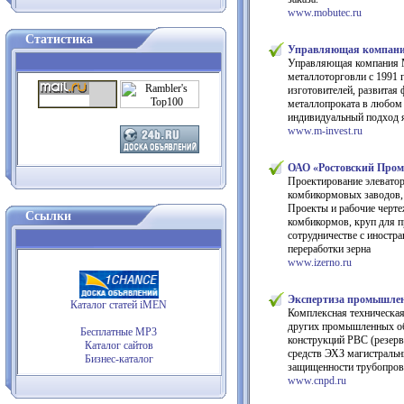
www.mobutec.ru
Статистика
Управляющая компани
Управляющая компания М
металлоторговли с 1991 
изготовителей, развитая 
металлопроката в любом 
индивидуальный подход 
www.m-invest.ru
ОАО «Ростовский Пром
Проектирование элеватор
комбикормовых заводов, 
Проекты и рабочие черт
Ссылки
комбикормов, круп для п
сотрудничестве с иностр
переработки зерна
www.izerno.ru
Экспертиза промышлен
Каталог статей iMEN
Комплексная техническая
других промышленных объ
Бесплатные MP3
конструкций РВС (резерв
Каталог сайтов
средств ЭХЗ магистраль
Бизнес-каталог
защищенности трубопрово
www.cnpd.ru