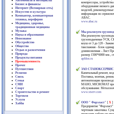
Автомобили и мотоциклы
компрессоры, устройства
Бизнес и финансы
оборудование низкого да
Интернет (Всемирная сеть)
моделей, рекомендуемые 
Искусство и культура
информация по сервисно
Компьютер, компьютерная
ABAC.
техника, переферия
www.abac.ru
Медицина, здоровье,
традиционная медицина
Музыка
Мы реализуем грузопо
Наука и образование
Мы реализуем грузоподъе
Непознаное
грузоподьемные УСК, СКК
Обустройство
коуш от 3 до 120 - Зажим
Общество
такелажная - Блок одина
Отдых и развлечения
длиннозвенная - Лист Про
Природа
размер 1500*6000 мм., с
Продукты питания
apfdon.ru
Промышленность
Прочее
Путешествия
ЗАО СТАНОКСЕРВИС
Религия
Капитальный ремонт, мод
Связь
Поставка, монтаж, ренов
Семья
автоматизация производ
СМИ
MAHO, MICROMAT привод -
Спорт
обслуживание. Металлооб
Строительство и ремонт
www.stserv.com
Торговля
Услуги
ООО " Форэласт"
[
X
]
Хобби
Предприятие "Форэласт" 
чертежам заказчика. Су
проводить работы по про