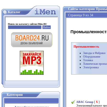
Сайты категории Промы
Каталог
Страница 9 из 34
Поиск по каталогу сайтов iMen.RU
Промышленность
Промышленность
Заводы и Фабрики
Оборудование
Техника
Химическая промы
Электроника
Категории
ABAC Group
[
X
]
Электронный каталог пр