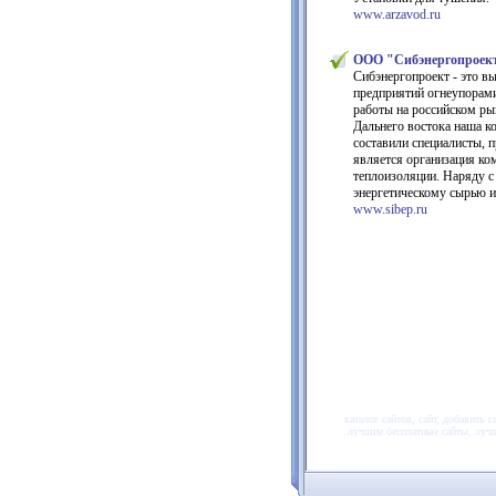
www.arzavod.ru
ООО "Сибэнергопроект"
Сибэнергопроект - это в
предприятий огнеупорами
работы на российском ры
Дальнего востока наша 
составили специалисты,
является организация ко
теплоизоляции. Наряду с
энергетическому сырью и
www.sibep.ru
каталог сайтов, сайт, добавить
лучшие бесплатные сайты, лучши