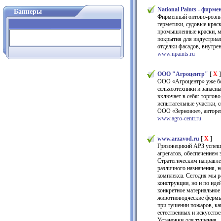
National Paints - фирм
Баннеры
Фирменный оптово-рознич
герметики, судовые крас
промышленные краски, м
покрытия для индустриал
отделки фасадов, внутре
www.npaints.ru
ООО "Агроцентр"
[
X
]
ООО «Агроцентр» уже бол
сельхозтехники и запасн
включает в себя: торгов
испытательные участки, 
ООО «Зерновое», авторе
www.agro-centr.ru
www.arzavod.ru
[
X
]
Грязовецикий АРЗ успеш
агрегатов, обеспечением
Стратегическим направле
различного назначения, 
комплекса. Сегодня мы р
конструкции, но и по ид
конкретное материальное
животноводческие фермы,
при тушении пожаров, как
естественных и искусств
Установки для тушения.