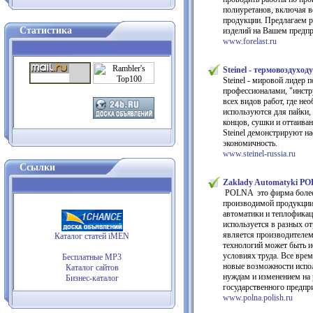
полиуретанов, включая в
продукции. Предлагаем р
Статистика
изделий на Вашем предпр
www.forelast.ru
Steinel - термовоздуход
Steinel - мировой лидер 
профессионалами, "инстр
всех видов работ, где н
используются для пайки, 
концов, сушки и оттаива
Steinel демонстрируют н
экономичность.
www.steinel-russia.ru
Ссылки
Zaklady Automatyki P
POLNA это фирма более ч
производимой продукции
автоматики и теплофикац
используется в разных о
является производителем
Каталог статей iMEN
технологий может быть ис
условиях труда. Все вре
Бесплатные MP3
новые возможности испол
Каталог сайтов
нуждам и изменением на 
Бизнес-каталог
государственного предпр
www.polna.polish.ru