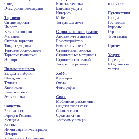
Фонды
Бытовая техника
продуктов
Электронная коммерция
Бытовые услуги
Интерьер
Путешествия
Торговля
Мебель
Города
On-line торговля
Товары для дома
Гостиницы
Импорт
Курорты
Каталоги товаров
Строительство и ремонт
Страны
Магазины
Архитектура и дизайн
Турагенства
Оптовая торговля
Благоустройство
Товары для дома
Ремонт помещений
Прочее
Торговое оборудование
Строительная техника
Торговые комплексы
Строительные материалы
Услуги
Экспорт
Строительство зданий
Переводы
Товары для ремонта
Юридические
Промышленность
услуги
Заводы и Фабрики
Хобби
Оборудование
Кулинария
Техника
Охота
Химическая
Фотография
промышленность
Электроника
Связь
Мобильные развлечения
Общество
Пейджинговая связь
Безопасность
Сотовая связь
Города и Регионы
Средства связи
Женщина
Телекоммуникации
Законы
Иммиграция и эммиграция
История
Косметика и Парфюмерия