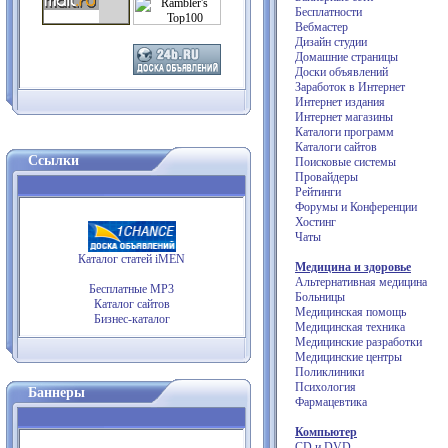
Бесплатности
Вебмастер
Дизайн студии
Домашние страницы
Доски объявлений
Заработок в Интернет
Интернет издания
Интернет магазины
Каталоги программ
Каталоги сайтов
Ссылки
Поисковые системы
Провайдеры
Рейтинги
Форумы и Конференции
Хостинг
Чаты
Каталог статей iMEN
Медицина и здоровье
Альтернативная медицина
Бесплатные MP3
Больницы
Каталог сайтов
Медицинская помощь
Бизнес-каталог
Медицинская техника
Медицинские разработки
Медицинские центры
Поликлиники
Психология
Баннеры
Фармацевтика
Компьютер
CD и DVD