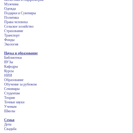
Мужчина
Одежда
Подарки и Сувениры
Политика
Права человека
Сельское хозяйство
Страхование
Транспорт
Фонды
Экология
Наука и образование
Библиотеки
ВУЗы
Кафедры
Курсы
НИИ
Образование
Обучение за рубежом
Семинары
Студентам
Теории
Точные науки
Ученым
Школы
Семья
Дети
Свадьба