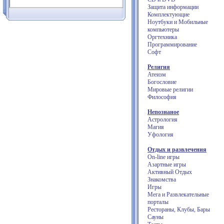
Защита информации
Комплектующие
Ноутбуки и Мобильные
компьютеры
Оргтехника
Программирование
Софт
Религия
Атеизм
Богословие
Мировые религии
Философия
Непознаное
Астрология
Магия
Уфология
Отдых и развлечения
On-line игры
Азартные игры
Активный Отдых
Знакомства
Игры
Мега и Развлекательные
порталы
Рестораны, Клубы, Бары
Сауны