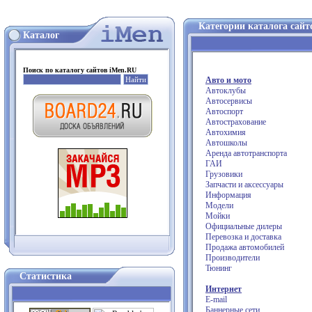
Категории каталога сай
Каталог
Поиск по каталогу сайтов iMen.RU
Авто и мото
Автоклубы
Автосервисы
Автоспорт
Автострахование
Автохимия
Автошколы
Аренда автотранспорта
ГАИ
Грузовики
Запчасти и аксессуары
Информация
Модели
Мойки
Официальные дилеры
Перевозка и доставка
Продажа автомобилей
Производители
Тюнинг
Статистика
Интернет
E-mail
Баннерные сети