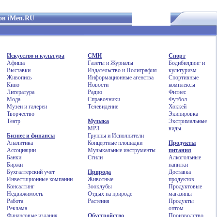
тов iMen.RU
Искусство и культура
СМИ
Спорт
Афиша
Газеты и Журналы
Бодибилдинг и
Выставки
Издательство и Полиграфия
культуризм
Живопись
Информационные агенства
Спортивные
Кино
Новости
комплексы
Литература
Радио
Фитнес
Мода
Справочники
Футбол
Музеи и галереи
Телевидение
Хоккей
Творчество
Экипировка
Театр
Музыка
Экстримальные
MP3
виды
Бизнес и финансы
Группы и Исполнители
Аналитика
Концертные площадки
Продукты
Ассоциации
Музыкальные инструменты
питания
Банки
Стили
Алкогольные
Биржи
напитки
Бухгалтерский учет
Природа
Доставка
Инвестиционные компании
Животные
продуктов
Консалтинг
Зооклубы
Продуктовые
Недвижимость
Отдых на природе
магазины
Работа
Растения
Продукты
Реклама
оптом
Финансовые издания
Обустройство
Производство