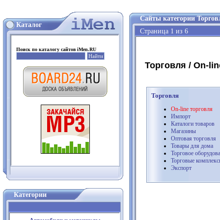
Сайты категории Торговл
Каталог
Страница 1 из 6
Поиск по каталогу сайтов iMen.RU
Торговля / On-lin
Торговля
On-line торговля
Импорт
Каталоги товаров
Магазины
Оптовая торговля
Товары для дома
Торговое оборудов
Торговые комплек
Экспорт
Категории