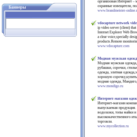
организован Интернет – 
охранные извещатели, по
Баннеры
www.brandmeister-online.
vdocapture network vide
ip video server (client) th
Internet Explorer Web Brow
a clear voice,specially des
products.Remote monitoring
www.vdocapture.com
Модная мужская одежд
Модная мужская одежда,
рубашки, сорочки, стиль
одежда, элитная одежда,
хорошую сорочку,купить,
модная одежда, Мандиг
www.mondigo.ru
Интернет-магазин оде
Интернет-магазин компан
выпускаемая продукция. 
водолазки, топы майки и
высококачественного ита
торговли.
www.mycollection.ru