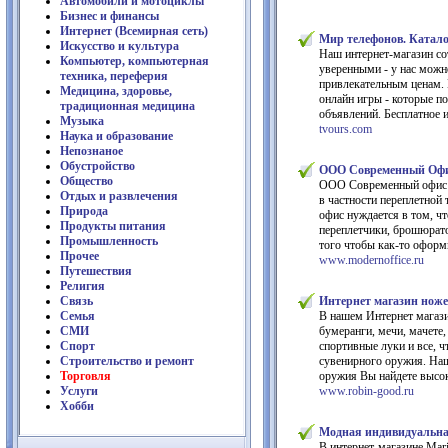
Автомобили и мотоциклы
Бизнес и финансы
Интернет (Всемирная сеть)
Мир телефонов. Катало
Искусство и культура
Наш интернет-магазин со
Компьютер, компьютерная
уверенными - у нас можн
техника, переферия
привлекательным ценам. 
Медицина, здоровье,
онлайн игры - которые по
традиционная медицина
объявлений. Бесплатное 
Музыка
tvours.com
Наука и образование
Непознаное
Обустройство
ООО Современный Оф
Общество
ООО Современный офис -
Отдых и развлечения
в частности переплетной
Природа
офис нуждается в том, ч
Продукты питания
переплетчики, брошюрат
Промышленность
того чтобы как-то оформ
Прочее
www.modernoffice.ru
Путешествия
Религия
Связь
Интернет магазин ноже
Семья
В нашем Интернет магази
СМИ
бумеранги, мечи, мачете,
Спорт
спортивные луки и все, 
Строительство и ремонт
сувенирного оружия. Наш
Торговля
оружия Вы найдете высок
Услуги
www.robin-good.ru
Хобби
Модная индивидуальная
В интернет-магазине Ma