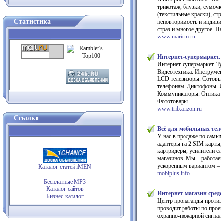
трикотаж, блузки, сумоч
(текстильные краски), ст
Статистика
неповторимость и индиви
страз и многое другое.
www.mariem.ru
Интернет-супермаркет
Интернет-супермаркет. Т
Видеотехника. Инструме
LCD телевизоры. Сотовые
телефонам. Диктофоны. И
Коммуникаторы. Оптика и
Фототовары.
www.trib.arizon.ru
Ссылки
Всё для мобильных тел
У нас в продаже по самым
адаптеры на 2 SIM карты
картридеры, усилители с
магазинов. Мы – работае
ускоренным вариантом – 
Каталог статей iMEN
mobiplus.info
Бесплатные MP3
Каталог сайтов
Интернет-магазин сред
Бизнес-каталог
Центр пропаганды против
проводит работы по прое
охранно-пожарной сигнали